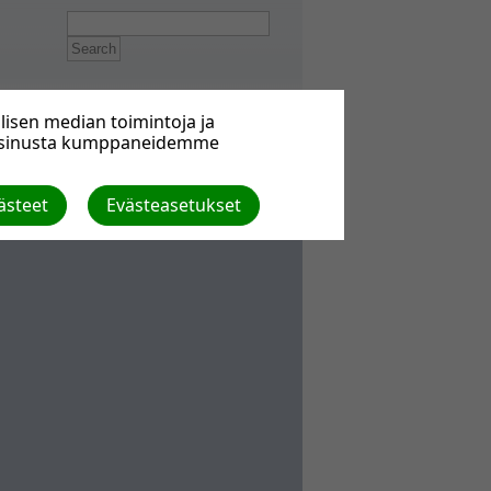
isen median toimintoja ja
a sinusta kumppaneidemme
ästeet
Evästeasetukset