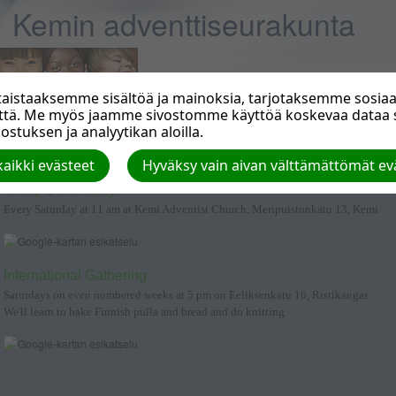
Kemin adventtiseurakunta
istaaksemme sisältöä ja mainoksia, tarjotaksemme sosiaal
että. Me myös jaamme sivostomme käyttöä koskevaa data
stuksen ja analyytikan aloilla.
PROGRAMMES IN ENGLISH
aikki evästeet
Hyväksy vain aivan välttämättömät ev
Group Bible study:
Every Saturday at 11 am at Kemi Adventist Church, Meripuistonkatu 13, Kemi
International Gathering:
Saturdays on even numbered weeks at 5 pm on Eeliksenkatu 16, Ristikangas
We'll learn to bake Finnish pulla and bread and do knitting