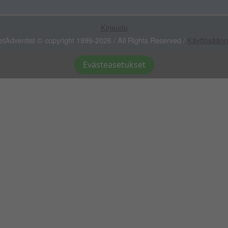
Kirjaudu
etAdventist © copyright 1999-2026 / All Rights Reserved /
Käyttösäänn
Evästeasetukset