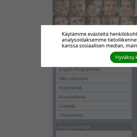
Käytämme evästeitä henkilökohta
analysoidaksemme tietoliikenn
kanssa sosiaalisen median, maino
Etusivu
Hyväksy k
Keitä olemme
English Programmes
Näin uskomme
Kysymyksiä
Kuunneltavaa
Linkkejä
Yhteystiedot
Google-kääntäjä